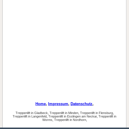
Home
,
Impressum
,
Datenschutz
,
Treppenlift in Gladbeck
,
Treppenlift in Minden
,
Treppenlift in Flensburg
,
Treppenlift in Langenfeld
,
Treppenlift in Esslingen am Neckar
,
Treppenlift in
Worms
,
Treppenlift in Nordhorn
,